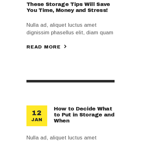
These Storage Tips Will Save
You Time, Money and Stress!
Nulla ad, aliquet luctus amet
dignissim phasellus elit, diam quam
sodales facilisi quis, placeat purus
READ MORE
ornare vitae. Euismod tellus
sociosqu, massa turpis adipiscing,
libero a mauris. Morbi rhoncus quis
wisi. Non est augue volutpat ipsum
proident. Urna tellus luctus sit
aliquam, erat non tincidunt luctus
sagittis consectetuer lacus, rutrum
vivamus ac nulla egestas mi, risus
ante mauris sem vel luctus…
How to Decide What
12
to Put in Storage and
JAN
When
Nulla ad, aliquet luctus amet