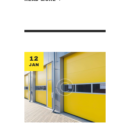
sociosqu, massa turpis adipiscing,
libero a mauris. Morbi rhoncus quis
wisi. Non est augue volutpat ipsum
proident. Urna tellus luctus sit
aliquam, erat non tincidunt luctus
sagittis consectetuer lacus, rutrum
vivamus ac nulla egestas mi, risus
ante mauris sem vel luctus…
12
JAN