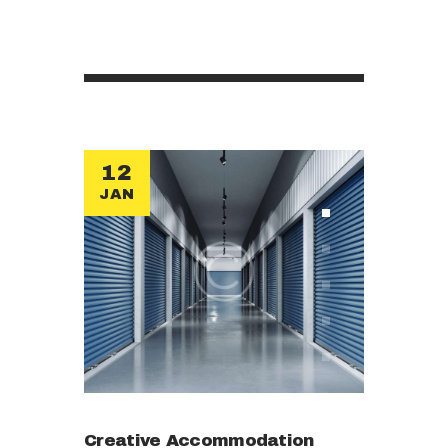
libero a mauris. Morbi rhoncus quis
wisi. Non est augue volutpat ipsum
proident. Urna tellus luctus sit
aliquam, erat non tincidunt luctus
sagittis consectetuer lacus, rutrum
vivamus ac nulla egestas mi, risus
ante mauris sem vel luctus…
12
JAN
Creative Accommodation