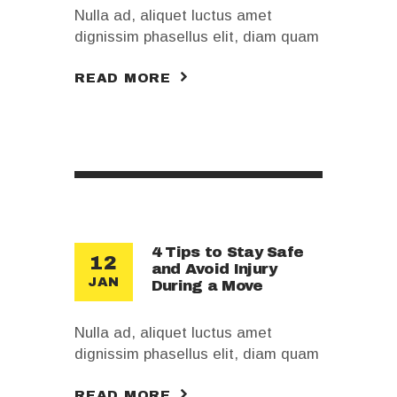
Nulla ad, aliquet luctus amet
dignissim phasellus elit, diam quam
sodales facilisi quis, placeat purus
READ MORE
ornare vitae. Euismod tellus
sociosqu, massa turpis adipiscing,
libero a mauris. Morbi rhoncus quis
wisi. Non est augue volutpat ipsum
proident. Urna tellus luctus sit
aliquam, erat non tincidunt luctus
sagittis consectetuer lacus, rutrum
vivamus ac nulla egestas mi, risus
ante mauris sem vel luctus…
4 Tips to Stay Safe
12
and Avoid Injury
JAN
During a Move
Nulla ad, aliquet luctus amet
dignissim phasellus elit, diam quam
sodales facilisi quis, placeat purus
READ MORE
ornare vitae. Euismod tellus