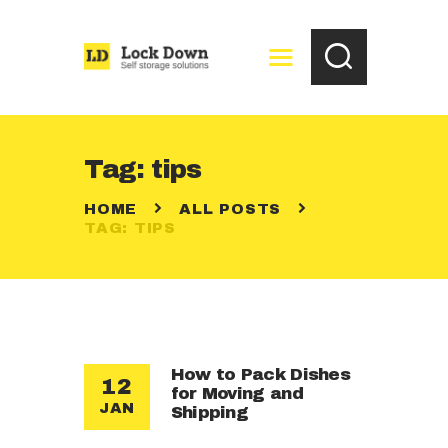
HOME
Tag: tips
FREE STORAGE
HOME
ALL POSTS
QUOTATION
TAG: TIPS
CONTACTS
How to Pack Dishes
12
for Moving and
JAN
Shipping